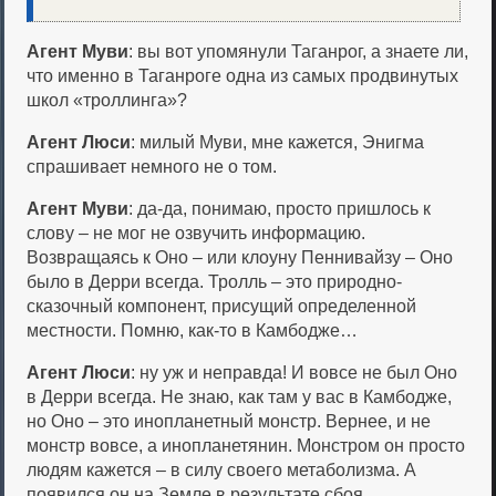
Агент Муви
: вы вот упомянули Таганрог, а знаете ли,
что именно в Таганроге одна из самых продвинутых
школ «троллинга»?
Агент Люси
: милый Муви, мне кажется, Энигма
спрашивает немного не о том.
Агент Муви
: да-да, понимаю, просто пришлось к
слову – не мог не озвучить информацию.
Возвращаясь к Оно – или клоуну Пеннивайзу – Оно
было в Дерри всегда. Тролль – это природно-
сказочный компонент, присущий определенной
местности. Помню, как-то в Камбодже…
Агент Люси
: ну уж и неправда! И вовсе не был Оно
в Дерри всегда. Не знаю, как там у вас в Камбодже,
но Оно – это инопланетный монстр. Вернее, и не
монстр вовсе, а инопланетянин. Монстром он просто
людям кажется – в силу своего метаболизма. А
появился он на Земле в результате сбоя