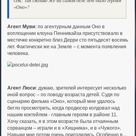
секс. Так сколько же на самом деле лет было героям
«Оно»?
Агент Муви
: по агентурным данным Оно в
воплощении клоуна Пеннивайза присутствовало в
местечке конкретно близ Дерри сто пятьдесят восемь
лет. Фактически же на Земле – с момента появления
человека.
Агент Люси
: думаю, зрителей интересует несколько
иной вопрос – по поводу возраста детей. Судя по
сценарию фильма «Оно», который мне удалось
бегло просмотреть, когда продюсер колдовал над
нашим коктейлем - главным героям в районе 11.
Хочу сказать, я в этом возрасте была отчаянным
сорванцом – играли и в «Хищника», и в «Чужого».
Навыки мне потом очень пригодились. Особенно в…