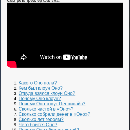
Смотреть трейлер фильма:
Какого Оно пола?
Кем был клоун Оно?
Откуда взялся клоун Оно?
Почему Оно клоун?
Почему Оно зовут Пеннивайз?
Сколько частей в «Оно»?
Сколько собрали денег в «Оно»?
Сколько лет героям?
Чего боится Оно?
Почему Оно убивает детей?