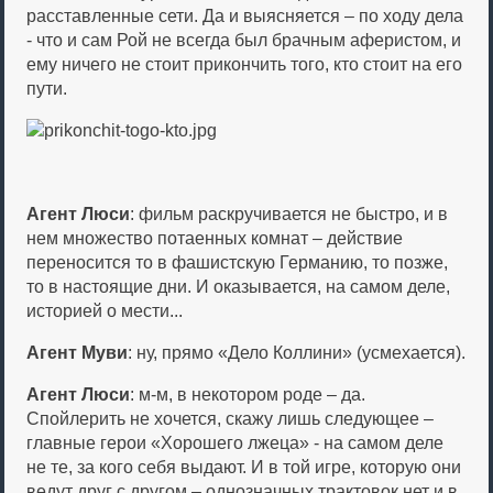
расставленные сети. Да и выясняется – по ходу дела
- что и сам Рой не всегда был брачным аферистом, и
ему ничего не стоит прикончить того, кто стоит на его
пути.
Агент Люси
: фильм раскручивается не быстро, и в
нем множество потаенных комнат – действие
переносится то в фашистскую Германию, то позже,
то в настоящие дни. И оказывается, на самом деле,
историей о мести...
Агент Муви
: ну, прямо «Дело Коллини» (усмехается).
Агент Люси
: м-м, в некотором роде – да.
Спойлерить не хочется, скажу лишь следующее –
главные герои «Хорошего лжеца» - на самом деле
не те, за кого себя выдают. И в той игре, которую они
ведут друг с другом – однозначных трактовок нет и в