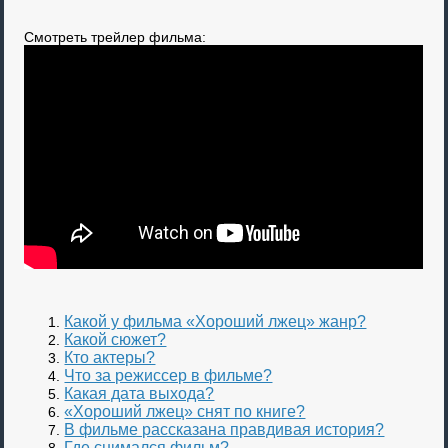
Смотреть трейлер фильма:
Какой у фильма «Хороший лжец» жанр?
Какой сюжет?
Кто актеры?
Что за режиссер в фильме?
Какая дата выхода?
«Хороший лжец» снят по книге?
В фильме рассказана правдивая история?
Где снимался фильм?