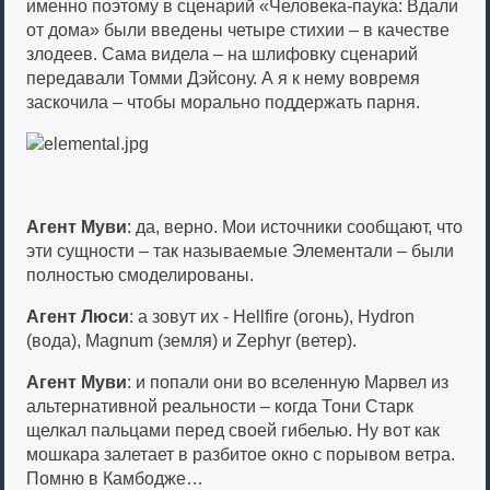
именно поэтому в сценарий «Человека-паука: Вдали
от дома» были введены четыре стихии – в качестве
злодеев. Сама видела – на шлифовку сценарий
передавали Томми Дэйсону. А я к нему вовремя
заскочила – чтобы морально поддержать парня.
Агент Муви
: да, верно. Мои источники сообщают, что
эти сущности – так называемые Элементали – были
полностью смоделированы.
Агент Люси
: а зовут их - Hellfire (огонь), Hydron
(вода), Magnum (земля) и Zephyr (ветер).
Агент Муви
: и попали они во вселенную Марвел из
альтернативной реальности – когда Тони Старк
щелкал пальцами перед своей гибелью. Ну вот как
мошкара залетает в разбитое окно с порывом ветра.
Помню в Камбодже…