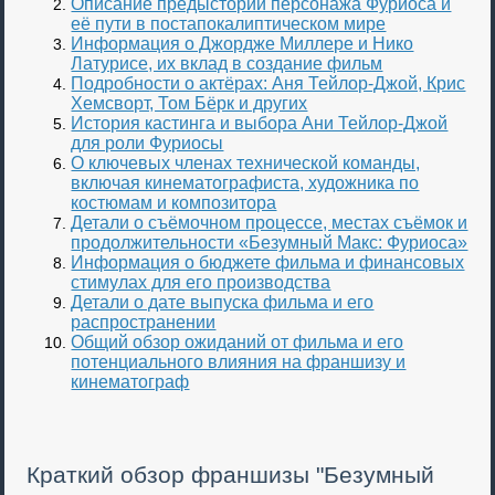
Описание предыстории персонажа Фуриоса и
её пути в постапокалиптическом мире
Информация о Джордже Миллере и Нико
Латурисе, их вклад в создание фильм
Подробности о актёрах: Аня Тейлор-Джой, Крис
Хемсворт, Том Бёрк и других
История кастинга и выбора Ани Тейлор-Джой
для роли Фуриосы
О ключевых членах технической команды,
включая кинематографиста, художника по
костюмам и композитора
Детали о съёмочном процессе, местах съёмок и
продолжительности «Безумный Макс: Фуриоса»
Информация о бюджете фильма и финансовых
стимулах для его производства
Детали о дате выпуска фильма и его
распространении
Общий обзор ожиданий от фильма и его
потенциального влияния на франшизу и
кинематограф
Краткий обзор франшизы "Безумный