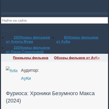
Аудиторы
22
Обзоры фильмов
6
Обзоры фильмов
от Агента Муви
от АуКи
22
Обзоры фильмов
от Люси Сундуковой
Премьеры фильмов
Обзоры фильмов от АуКи
Аудитор:
АуКи
Фуриоса: Хроники Безумного Макса
(2024)