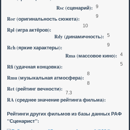
Rsc (сценарий):
9
9
Ror (оригинальность сюжета):
10
Rpl (игра актёров):
Rdy (динамичность):
5
9
Rch (яркие характеры):
Rma (массовое кино):
4
5
Rfi (удачная концовка):
8
Rmu (музыкальная атмосфера):
8
Ret (рейтинг вечности):
7.3
RA (среднее значение рейтинга фильма):
Рейтинги других фильмов из базы данных РАФ
"Сценарист":