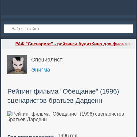
РАФ "Сценарист" - рейтинги АудитКино для фильмов сц
Специалист:
Энигма
Рейтинг фильма "Обещание" (1996)
сценаристов братьев Дарденн
Год производства:
1996 год