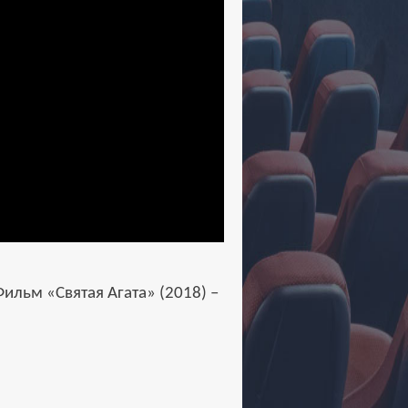
льм «Святая Агата» (2018) –