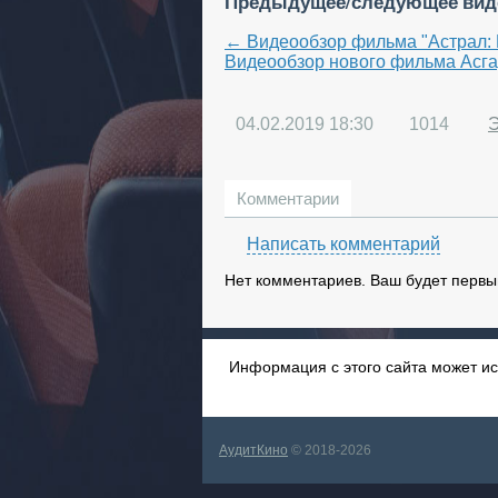
Предыдущее/следующее вид
← Видеообзор фильма "Астрал: 
Видеообзор нового фильма Асга
04.02.2019
18:30
1014
Комментарии
Написать комментарий
Нет комментариев. Ваш будет первы
Информация с этого сайта может ис
АудитКино
© 2018-2026