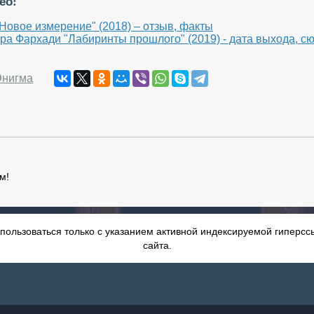
ео:
Новое измерение" (2018) – отзыв, факты
ра Фархади "Лабиринты прошлого" (2019) - дата выхода, 
Энигма
м!
пользоваться только с указанием активной индексируемой гиперссы
сайта.