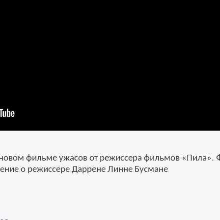
новом фильме ужасов от режиссера фильмов «Пила». Фи
нение о режиссере Даррене Линне Бусмане