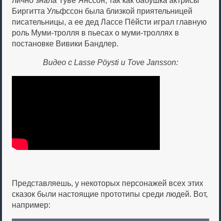
лично знала Туве Янссон, так как бабушка актрисы
Биргитта Ульфссон была близкой приятельницей
писательницы, а ее дед Лассе Пёйсти играл главную
роль Муми-тролля в пьесах о муми-троллях в
постановке Вивики Бандлер.
Видео с Lasse Pöysti и Tove Jansson:
Представляешь, у некоторых персонажей всех этих
сказок были настоящие прототипы среди людей. Вот,
например: