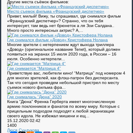
Другие места съёмок фильмов:
Место съемок фильма «Французский диспетчер»
Привет, милый! Вижу, ты спрашивал, где снимался фильм
«Французский диспетчер»? Странно, что он тебя
интересует, там ведь нет брюнеток а ля Зои Салдана..
Много просто интересных актрис? А,...
Где снимался фильм «Довод» Кристофера Нолана
Многие зрители с нетерпением ждут выхода триллера
«Довод» (оригинальное название Tenet), который должен
появиться на экранах 15 июля 2020 года, в России – 16
июля. Особенно нетерпели...
Где снимается “Матрица 4”
Приветствую вас, любители кино! “Матрица” под номером 4
для многих зрителей, как флэш-патрон без дисперсанта.
Так что сегодня проведем небольшой пристрел по месту
съемок нового фильма фра...
Где снималась “Дюна” 2020
Книга “Дюна” Френка Герберта имеет многочисленную
армию поклонников и фанатов по всему миру. Которые с
прицельным подходом подходят к любой экранизации
своего идола. Не избежал мишени и ещ...
15.12.2020
02:42
1400
Люся Сундукова