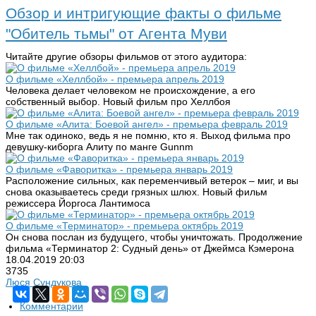
Обзор и интригующие факты о фильме
"Обитель тьмы" от Агента Муви
Читайте другие обзоры фильмов от этого аудитора:
О фильме «Хеллбой» - премьера апрель 2019
Человека делает человеком не происхождение, а его
собственный выбор. Новый фильм про Хеллбоя
О фильме «Алита: Боевой ангел» - премьера февраль 2019
Мне так одиноко, ведь я не помню, кто я. Выход фильма про
девушку-киборга Алиту по манге Gunnm
О фильме «Фаворитка» - премьера январь 2019
Расположение сильных, как переменчивый ветерок – миг, и вы
снова оказываетесь среди грязных шлюх. Новый фильм
режиссера Йоргоса Лантимоса
О фильме «Терминатор» - премьера октябрь 2019
Он снова послан из будущего, чтобы уничтожать. Продолжение
фильма «Терминатор 2: Судный день» от Джеймса Кэмерона
18.04.2019
20:03
3735
Люся Сундукова
Комментарии