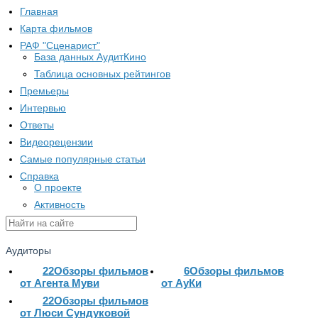
Главная
Карта фильмов
РАФ "Сценарист"
База данных АудитКино
Таблица основных рейтингов
Премьеры
Интервью
Ответы
Видеорецензии
Самые популярные статьи
Справка
О проекте
Активность
Аудиторы
22
Обзоры фильмов
6
Обзоры фильмов
от Агента Муви
от АуКи
22
Обзоры фильмов
от Люси Сундуковой