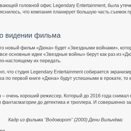
ивающей головной офис Legendary Entertainment, была утеч
яснилось, что компания планирует большую часть съемок пр
го видении фильма
го новый фильм «Дюна» будет «Звездными войнами», котор
, все основные идеи «Звездные войны» берут как раз из «Д
по-настоящему их передать.
, что студия Legendary Entertainment собирается экранизир
 по первой книге «Дюна» будут успешными в прокате, то ег
 – очень хороший режиссер. Который до 2016 года снимал 
и фантасмагории до детектива и триллера. И совершенно з
Кадр из фильма "Водоворот" (2000) Дени Вильнёва: