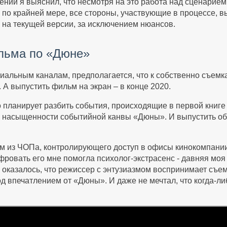
ий я выяснил, что несмотря на это работа над сценарием
 по крайней мере, все стороны, участвующие в процессе, 
 на текущей версии, за исключением нюансов.
льма по «Дюне»
иальным каналам, предполагается, что к собственно съем
 А выпустить фильм на экран – в конце 2020.
 планирует разбить события, происходящие в первой книге
 насыщенности событийной канвы «Дюны». И выпустить оба
м из ЧОПа, контролирующего доступ в офисы кинокомпани
ровать его мне помогла психолог-экстрасенс - давняя мо
 оказалось, что режиссер с энтузиазмом воспринимает съе
од впечатлением от «Дюны». И даже не мечтал, что когда-л