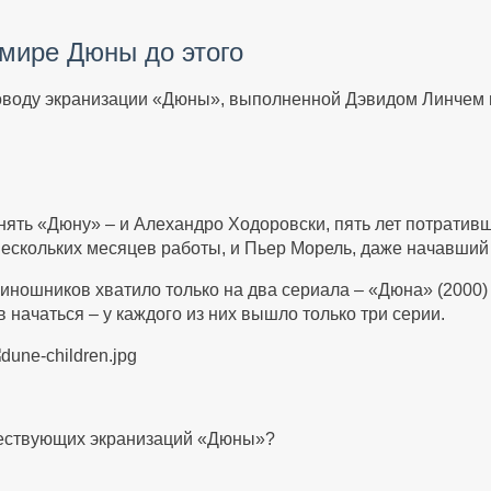
 мире Дюны до этого
оводу экранизации «Дюны», выполненной Дэвидом Линчем в
нять «Дюну» – и Алехандро Ходоровски, пять лет потратив
нескольких месяцев работы, и Пьер Морель, даже начавший
иношников хватило только на два сериала – «Дюна» (2000)
в начаться – у каждого из них вышло только три серии.
ществующих экранизаций «Дюны»?