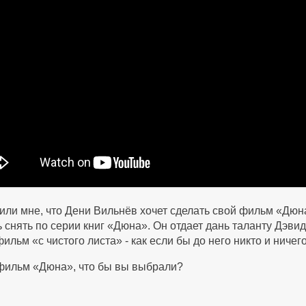
щили мне, что Дени Вильнёв хочет сделать свой фильм «Дю
ь снять по серии книг «Дюна». Он отдает дань таланту Дэв
льм «с чистого листа» - как если бы до него никто и ничего
фильм «Дюна», что бы вы выбрали?