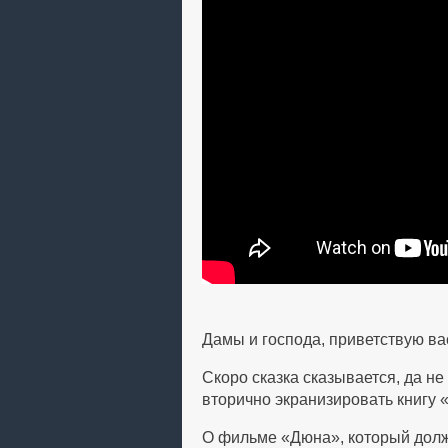
Дамы и господа, приветствую ва
Скоро сказка сказывается, да не
вторично экранизировать книгу 
О фильме «Дюна», который долже