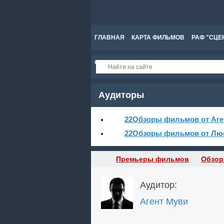
ГЛАВНАЯ
КАРТА ФИЛЬМОВ
РАФ "СЦЕ
СПРАВКА
Аудиторы
22
Обзоры фильмов от Аге
22
Обзоры фильмов от Лю
Премьеры фильмов
Обзор
Аудитор:
Агент Муви