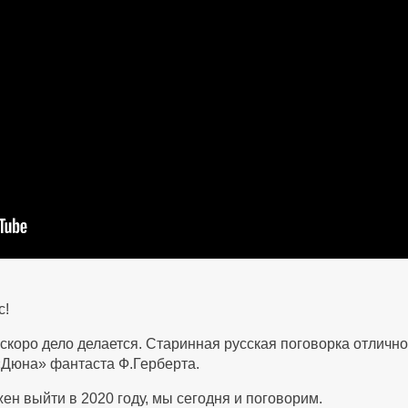
с!
 скоро дело делается. Старинная русская поговорка отличн
«Дюна» фантаста Ф.Герберта.
н выйти в 2020 году, мы сегодня и поговорим.