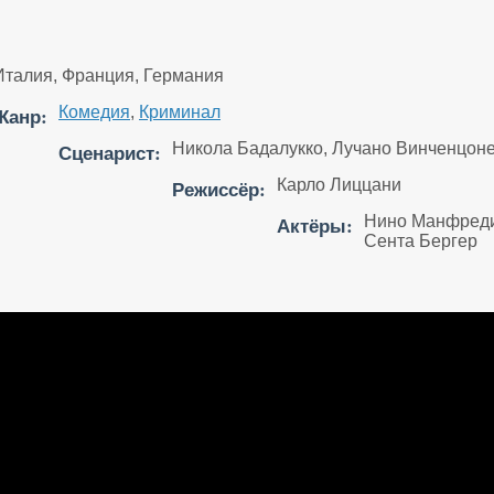
Италия, Франция, Германия
Жанр:
Комедия
,
Криминал
Сценарист:
Никола Бадалукко, Лучано Винченцоне
Режиссёр:
Карло Лиццани
Актёры:
Нино Манфреди,
Сента Бергер