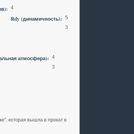
ов):
4
Rdy (динамичность):
5
3
альная атмосфера):
4
3
е”, которая вышла в прокат в