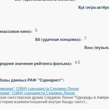
Rpl (игра актёр
массовое кино):
5
Rfi (удачная концовка):
7
Rmu (музык
среднее значение рейтинга фильма):
4.5
 базы данных РАФ "Сценарист":
рике" (1984) сценариста Серджио Леоне
ская гангстерская драма Серджио Леоне “Однажды в Америк
историю взаимоотношений внутри банды гангст...