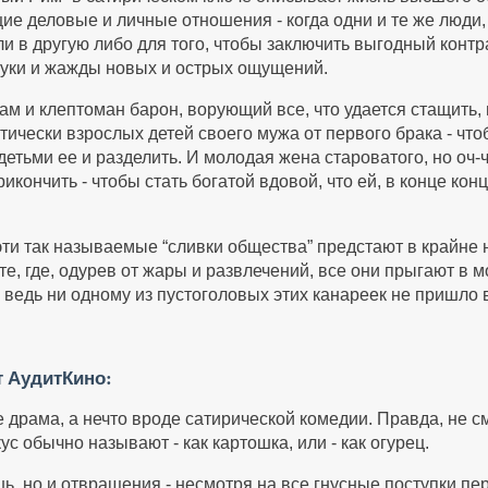
щие деловые и личные отношения - когда одни и те же люди,
и в другую либо для того, чтобы заключить выгодный контр
куки и жажды новых и острых ощущений.
вам и клептоман барон, ворующий все, что удается стащить,
чески взрослых детей своего мужа от первого брака - что
детьми ее и разделить. И молодая жена староватого, но оч-
рикончить - чтобы стать богатой вдовой, что ей, в конце кон
 эти так называемые “сливки общества” предстают в крайне
те, где, одурев от жары и развлечений, все они прыгают в м
 ведь ни одному из пустоголовых этих канареек не пришло в
т АудитКино:
 драма, а нечто вроде сатирической комедии. Правда, не см
ус обычно называют - как картошка, или - как огурец.
ь, но и отвращения - несмотря на все гнусные поступки пер