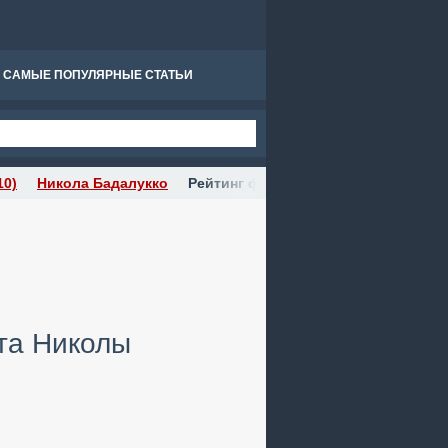
САМЫЕ ПОПУЛЯРНЫЕ СТАТЬИ
10)
Никола Бадалукко
Рейтинг фильма "Прекрасный Рим" 
та Николы