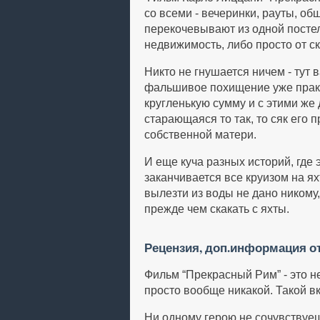
со всеми - вечеринки, рауты, об
перекочевывают из одной постел
недвижимость, либо просто от с
Никто не гнушается ничем - тут 
фальшивое похищение уже практи
кругленькую сумму и с этими же 
старающаяся то так, то сяк его п
собственной матери.
И еще куча разных историй, где
заканчивается все круизом на ях
вылезти из воды не дано никому,
прежде чем скакать с яхты.
Рецензия, доп.информация о
Фильм “Прекрасный Рим” - это не
просто вообще никакой. Такой вк
Ни одному герою не сочувствуеш