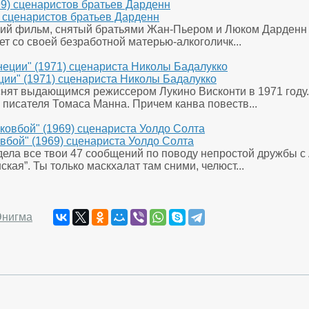
) сценаристов братьев Дарденн
ский фильм, снятый братьями Жан-Пьером и Люком Дарденн в
ет со своей безработной матерью-алкоголичк...
ции" (1971) сценариста Николы Бадалукко
снят выдающимся режиссером Лукино Висконти в 1971 году.
писателя Томаса Манна. Причем канва повеств...
вбой" (1969) сценариста Уолдо Солта
идела все твои 47 сообщений по поводу непростой дружбы с 
ская”. Ты только маскхалат там сними, челюст...
Энигма