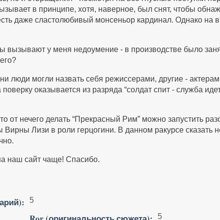
ызывает в принципе, хотя, наверное, был снят, чтобы обнаж
 есть даже сластолюбивый монсеньор кардинал. Однако на 
ы вызывают у меня недоумение - в производстве было заня
чего?
ни люди могли назвать себя режиссерами, другие - актерами
 поверку оказывается из разряда “солдат спит - служба идет
 что от нечего делать “Прекрасный Рим” можно запустить ра
ы Вирны Лизи в роли герцогини. В данном ракурсе сказать н
чно.
а наш сайт чаще! Спасибо.
арий):
5
Ror (оригинальность сюжета):
5