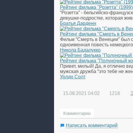
Рейтинг фильма "Розетта" (1999
“Розетта” - бельгийско-француз
девушке-подростке, которая жив
Братья Дарденн
Рейтинг фильма "Смерть в Вене
Фильм “Смерть в Венеции” был 
одноименная повесть немецкого 
Никола Бадалукко
Рейтинг фильма "Полуночный ко
Привет, милый! Да, я отлично в
мужская дружба “это тебе не жен
Уолдо Солт
15.08.2021
04:02
1218
Комментарии
Написать комментарий