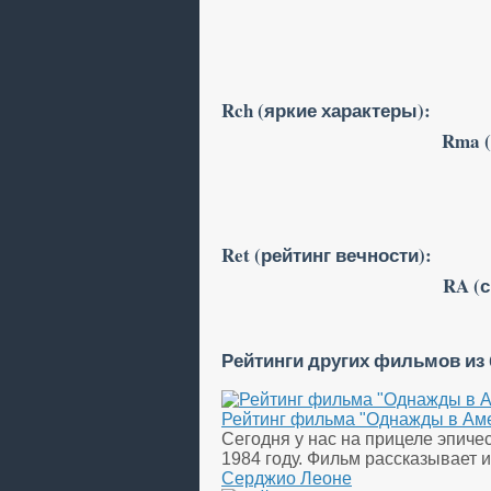
Rch (яркие характеры):
Rma (
Ret (рейтинг вечности):
RA (
Рейтинги других фильмов из
Рейтинг фильма "Однажды в Аме
Сегодня у нас на прицеле эпиче
1984 году. Фильм рассказывает 
Серджио Леоне