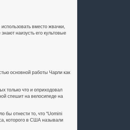
но использовать вместо жвачки,
 знают наизусть его культовые
стью основной работы Чарли как
ых только что и оприходовал
иной спешит на велосипеде на
 бы отнести то, что “Uomini
йса, которого в США называли