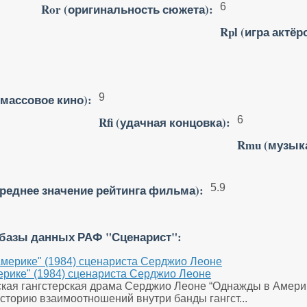
Ror (оригинальность сюжета):
6
Rpl (игра актёр
массовое кино):
9
Rfi (удачная концовка):
6
Rmu (музык
среднее значение рейтинга фильма):
5.9
 базы данных РАФ "Сценарист":
рике" (1984) сценариста Серджио Леоне
ская гангстерская драма Серджио Леоне “Однажды в Америк
историю взаимоотношений внутри банды гангст...