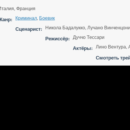
Италия, Франция
Жанр:
Криминал
,
Боевик
Сценарист:
Никола Бадалукко, Лучано Винченцон
Режиссёр:
Дуччо Тессари
Актёры:
Лино Вентура, 
Смотреть тре