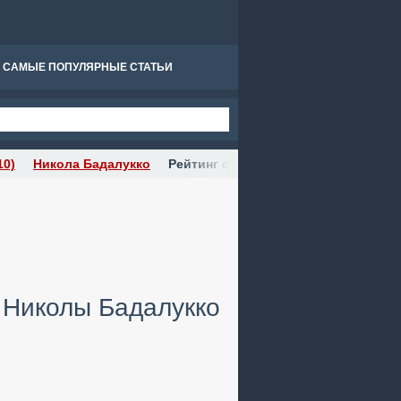
САМЫЕ ПОПУЛЯРНЫЕ СТАТЬИ
10)
Никола Бадалукко
Рейтинг фильма "Упрямые люди" (1
 Николы Бадалукко