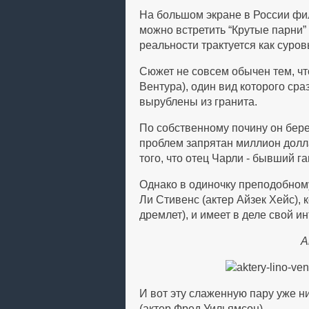
На большом экране в России фил
можно встретить “Крутые парни” 
реальности трактуется как суров
Сюжет не совсем обычен тем, чт
Вентура), один вид которого сра
вырублены из гранита.
По собственному почину он берет
проблем запрятан миллион долла
того, что отец Чарли - бывший га
Однако в одиночку преподобном
Ли Стивенс (актер Айзек Хейс), 
дремлет), и имеет в деле свой ин
А
И вот эту слаженную пару уже н
(актер Фред Уильямсон).