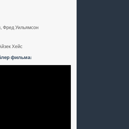
и, Фред Уильямсон
Айзек Хейс
йлер фильма: