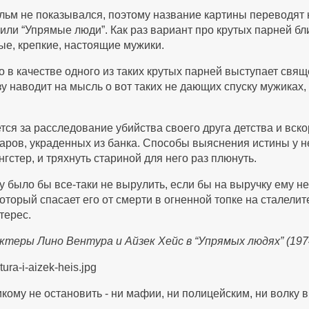
ьм не показывался, поэтому название картины переводят к
или “Упрямые люди”. Как раз вариант про крутых парней бли
ые, крепкие, настоящие мужики.
о в качестве одного из таких крутых парней выступает свящ
зу наводит на мысль о вот таких не дающих спуску мужиках
ся за расследование убийства своего друга детства и вскор
ров, украденных из банка. Способы выяснения истины у не
нгстер, и тряхнуть стариной для него раз плюнуть.
у было бы все-таки не вырулить, если бы на выручку ему 
который спасает его от смерти в огненной топке на сталели
терес.
ктеры Лино Вентура и Айзек Хейс в “Упрямых людях” (197
икому не остановить - ни мафии, ни полицейским, ни волку 