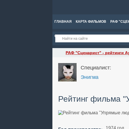
ГЛАВНАЯ
КАРТА ФИЛЬМОВ
РАФ "СЦЕ
СПРАВКА
РАФ "Сценарист" - рейтинги А
Специалист:
Энигма
Рейтинг фильма "
1974 год