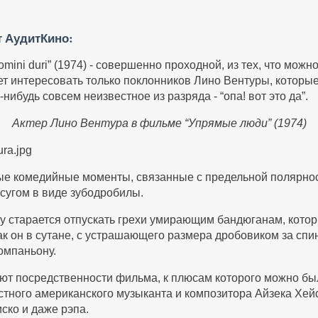
т АудитКино:
omini duri” (1974) - совершенно проходной, из тех, что мож
т интересовать только поклонников Лино Вентуры, которые
нибудь совсем неизвестное из разряда - “опа! вот это да”.
Актер Лино Вентура в фильме “Упрямые люди” (1974)
орые комедийные моменты, связанные с предельной полярно
сугом в виде зубодробилы.
сту старается отпускать грехи умирающим бандюганам, котор
как он в сутане, с устрашающего размера дробовиком за сп
омпаньону.
ют посредственности фильма, к плюсам которого можно было
вестного американского музыканта и композитора Айзека Хе
ско и даже рэпа.