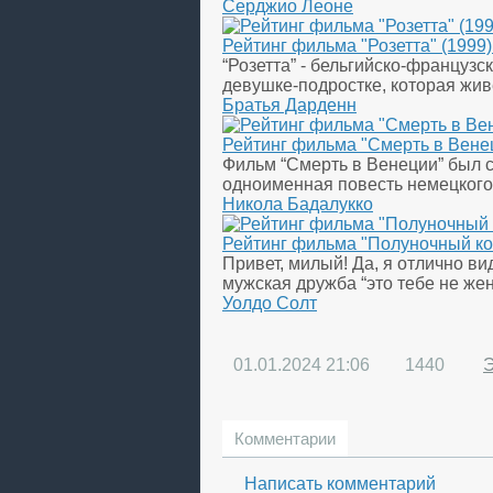
Серджио Леоне
Рейтинг фильма "Розетта" (1999
“Розетта” - бельгийско-француз
девушке-подростке, которая жив
Братья Дарденн
Рейтинг фильма "Смерть в Вене
Фильм “Смерть в Венеции” был 
одноименная повесть немецкого 
Никола Бадалукко
Рейтинг фильма "Полуночный ко
Привет, милый! Да, я отлично в
мужская дружба “это тебе не жен
Уолдо Солт
01.01.2024
21:06
1440
Комментарии
Написать комментарий