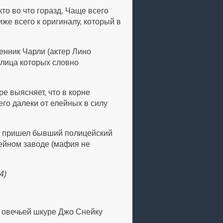
то во что горазд. Чаще всего
же всего к оригиналу, который в
енник Чарли (актер Лино
, лица которых словно
е выясняет, что в корне
го далеки от елейных в силу
не пришел бывший полицейский
тейном заводе (мафия не
4)
в овечьей шкуре Джо Снейку