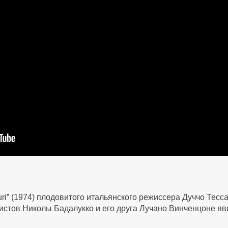
ri” (1974) плодовитого итальянского режиссера Дуччо Тес
аристов Николы Бадалукко и его друга Лучано Винченцоне 