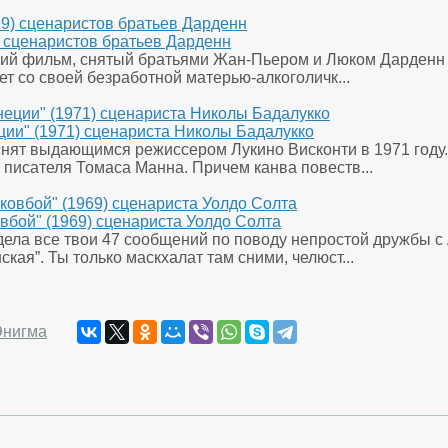
) сценаристов братьев Дарденн
ский фильм, снятый братьями Жан-Пьером и Люком Дарденн в
ет со своей безработной матерью-алкоголичк...
ции" (1971) сценариста Николы Бадалукко
снят выдающимся режиссером Лукино Висконти в 1971 году.
писателя Томаса Манна. Причем канва повеств...
вбой" (1969) сценариста Уолдо Солта
идела все твои 47 сообщений по поводу непростой дружбы с 
ская”. Ты только маскхалат там сними, челюст...
Энигма