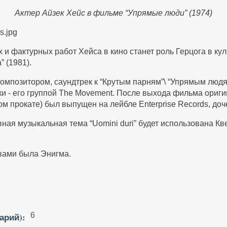
Актер Айзек Хейс в фильме “Упрямые люди” (1974)
 и фактурных работ Хейса в кино станет роль Герцога в к
 (1981).
 композитором, саундтрек к “Крутым парням”\ “Упрямым люд
ки - его группой The Movement. После выхода фильма ориг
м прокате) был выпущен на лейбле Enterprise Records, доч
овная музыкальная тема “Uomini duri” будет использована К
 вами была Энигма.
арий):
6