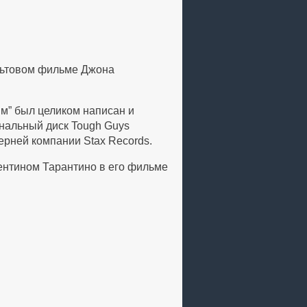
ультовом фильме Джона
ям” был целиком написан и
инальный диск Tough Guys
ерней компании Stax Records.
вентином Тарантино в его фильме