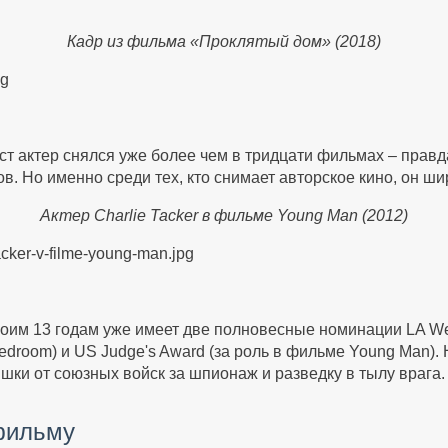
Кадр из фильма «Проклятый дом» (2018)
т актер снялся уже более чем в тридцати фильмах – правда
 Но именно среди тех, кто снимает авторское кино, он шир
Актер Charlie Tacker в фильме Young Man (2012)
своим 13 годам уже имеет две полновесные номинации LA Web
Bedroom) и US Judge's Award (за роль в фильме Young Man).
яшки от союзных войск за шпионаж и разведку в тылу врага.
фильму