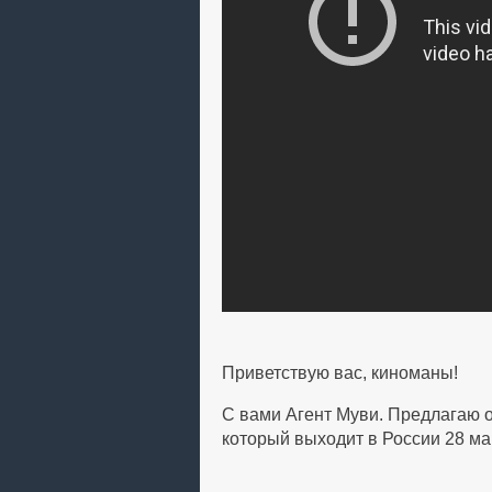
Приветствую вас, киноманы!
С вами Агент Муви. Предлагаю о
который выходит в России 28 ма