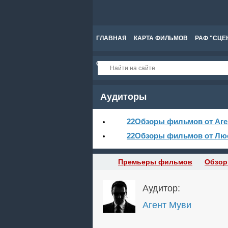
ГЛАВНАЯ
КАРТА ФИЛЬМОВ
РАФ "СЦЕ
СПРАВКА
Аудиторы
22
Обзоры фильмов от Аге
22
Обзоры фильмов от Лю
Премьеры фильмов
Обзор
Аудитор:
Агент Муви