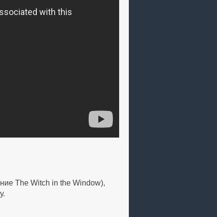
е The Witch in the Window),
у.