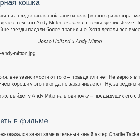
рная кошка
понял из предоставленной записи телефонного разговора, 
дело с тем, что Andy Mitton оказался с точки зрения Jesse 
обще звезды падали более правильно. Хотя делали все вмес
Jesse Holland и Andy Mitton
ия, вне зависимости от того – правда или нет. Не верю я в
ичем хорошим это никогда не заканчивается. Ну, за редким
о же выйдет у Andy Mitton-а в одиночку – предыдущих его с
реть в фильме
е» оказался занят замечательный юный актер Charlie Tacke