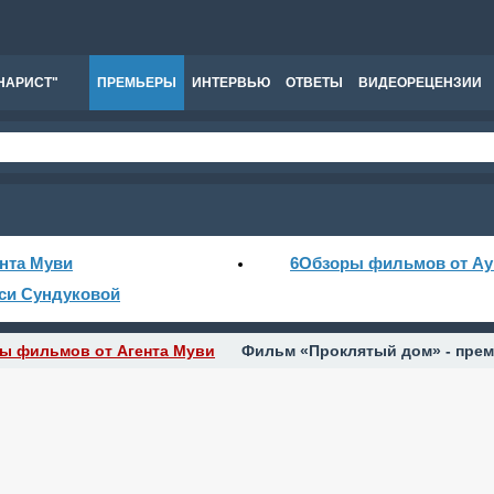
НАРИСТ"
ПРЕМЬЕРЫ
ИНТЕРВЬЮ
ОТВЕТЫ
ВИДЕОРЕЦЕНЗИИ
нта Муви
6
Обзоры фильмов от Ау
си Сундуковой
ы фильмов от Агента Муви
Фильм «Проклятый дом» - прем