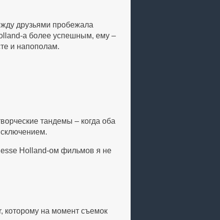
между друзьями пробежала
Holland-а более успешным, ему –
те и напополам.
 творческие тандемы – когда оба
 исключением.
 Jesse Holland-ом фильмов я не
r, которому на момент съемок