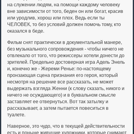
на служении людям, на помощи каждому человеку
вне зависимости от того, беден он или богат, красив
или уродлив, хорош или плох. Ведь если ты
ЧЕЛОВЕК, то без условий должен помочь тому, кто
оказался в беде.
Фильм снят практически в документальной манере,
без музыкального сопровождения - чтобы ничего не
отвлекало от того, что режиссеры хотели донести до
зрителей. Предельно достоверная игра Адель Энель
и, конечно же - Жереми Ренье: по-настоящему
пронзающая сцена признания его героя, который
несмотря на решение все рассказать, не может
выдержать взгляда Женни (к слову сказать, никого и
ничего не осуждающего) и в буквальном смысле
заставляет ее отвернуться. Вот так затылку и
рассказывает, а затем пытается повеситься в
туалете.
Наверное, это чудо, что в текущей действительности
есть и поныне живущие художники, которые снимают