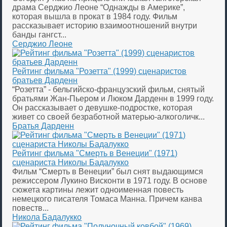
драма Серджио Леоне “Однажды в Америке”,
которая вышла в прокат в 1984 году. Фильм
рассказывает историю взаимоотношений внутри
банды гангст...
Серджио Леоне
Рейтинг фильма "Розетта" (1999) сценаристов
братьев Дарденн
“Розетта” - бельгийско-французский фильм, снятый
братьями Жан-Пьером и Люком Дарденн в 1999 году.
Он рассказывает о девушке-подростке, которая
живет со своей безработной матерью-алкоголичк...
Братья Дарденн
Рейтинг фильма "Смерть в Венеции" (1971)
сценариста Николы Бадалукко
Фильм “Смерть в Венеции” был снят выдающимся
режиссером Лукино Висконти в 1971 году. В основе
сюжета картины лежит одноименная повесть
немецкого писателя Томаса Манна. Причем канва
повеств...
Никола Бадалукко