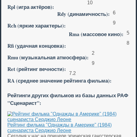
10
Rpl (игра актёров):
Rdy (динамичность):
6
9
Rch (яркие характеры):
Rma (массовое кино):
5
8
Rfi (удачная концовка):
2
Rmu (музыкальная атмосфера):
9
Ret (рейтинг вечности):
7.2
RA (среднее значение рейтинга фильма):
Рейтинги других фильмов из базы данных РАФ
"Сценарист":
Рейтинг фильма "Однажды в Америке" (1984)
сценариста Серджио Леоне
Сегодня у нас на прицеле эпическая гангстерская