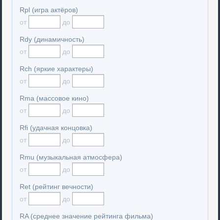
Rpl (игра актёров)
от
до
Rdy (динамичность)
от
до
Rch (яркие характеры)
от
до
Rma (массовое кино)
от
до
Rfi (удачная концовка)
от
до
Rmu (музыкальная атмосфера)
от
до
Ret (рейтинг вечности)
от
до
RA (среднее значение рейтинга фильма)