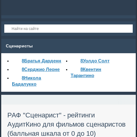
Сценаристы
8
Братья Дарденн
8
Уолдо Солт
8
Серджио Леоне
8
Квентин
Тарантино
8
Никола
Бадалукко
РАФ "Сценарист" - рейтинги
АудитКино для фильмов сценаристов
(балльная шкала от 0 до 10)