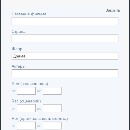
Закрыть
Название фильма
Страна
Жанр
Актёры
Ren (зрелищность)
от
до
Rsc (сценарий)
от
до
Ror (оригинальность сюжета)
от
до